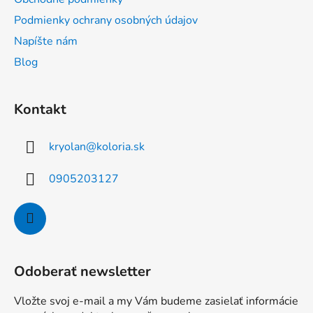
i
Podmienky ochrany osobných údajov
e
Napíšte nám
Blog
Kontakt
kryolan
@
koloria.sk
0905203127
Odoberať newsletter
Vložte svoj e-mail a my Vám budeme zasielať informácie