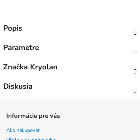
Popis
Parametre
Značka
Kryolan
Diskusia
Z
á
Informácie pre vás
p
ä
Ako nakupovať
t
Obchodné podmienky