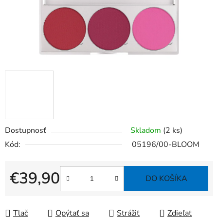
Dostupnosť
Skladom
(2 ks)
Kód:
05196/00-BLOOM
€39,90
DO KOŠÍKA
Jednotková cena:
Tlač
Opýtať sa
Strážiť
Zdieľať