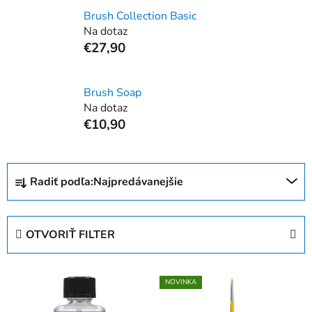
Brush Collection Basic
Na dotaz
€27,90
Brush Soap
Na dotaz
€10,90
R
Radiť podľa:
Najpredávanejšie
a
d
e
OTVORIŤ FILTER
n
i
V
e
NOVINKA
ý
p