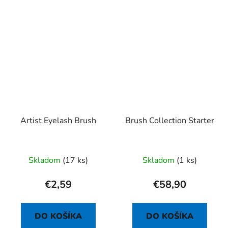
Artist Eyelash Brush
Brush Collection Starter
Priemerné
Skladom
(17 ks)
Skladom
(1 ks)
hodnotenie
produktu
€2,59
€58,90
je
5,0
DO KOŠÍKA
DO KOŠÍKA
z