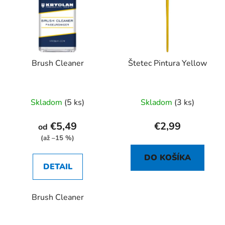
p
r
i
o
s
d
p
u
r
k
Brush Cleaner
Štetec Pintura Yellow
o
t
d
o
u
v
Priemerné
Skladom
(5 ks)
Skladom
(3 ks)
k
hodnotenie
t
produktu
€5,49
€2,99
od
o
je
(až –15 %)
v
5,0
DO KOŠÍKA
z
DETAIL
5
hviezdičiek.
Brush Cleaner