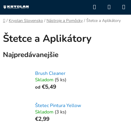
Prejsť
Hľadať
NÁKUP
na
KOŠÍK
obsah
Domov
/
Kryolan Slovensko
/
Nástroje a Pomôcky
/
Štetce a Aplikátory
Štetce a Aplikátory
Najpredávanejšie
Brush Cleaner
Skladom
(5 ks)
€5,49
od
Štetec Pintura Yellow
Skladom
(3 ks)
€2,99