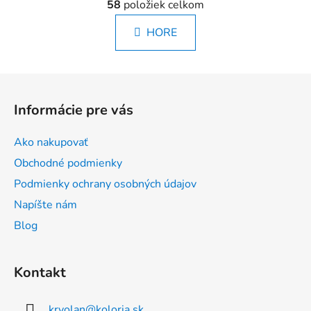
á
58
položiek celkom
v
n
l
k
HORE
á
o
d
v
a
a
Z
c
n
á
i
i
Informácie pre vás
e
e
p
p
ä
Ako nakupovať
r
t
v
Obchodné podmienky
i
k
Podmienky ochrany osobných údajov
e
y
Napíšte nám
v
ý
Blog
p
i
s
Kontakt
u
kryolan
@
koloria.sk