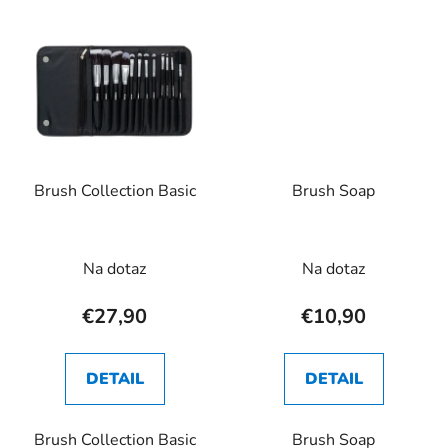
Brush Collection Basic
Brush Soap
Priemerné
Priemerné
Na dotaz
Na dotaz
hodnotenie
hodnotenie
produktu
produktu
€27,90
€10,90
je
je
3,1
1,0
DETAIL
DETAIL
z
z
5
5
Brush Collection Basic
Brush Soap
hviezdičiek.
hviezdičiek.