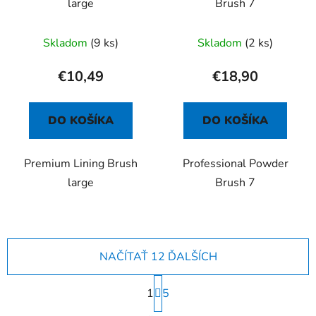
large
Brush 7
Skladom
(9 ks)
Skladom
(2 ks)
€10,49
€18,90
DO KOŠÍKA
DO KOŠÍKA
Premium Lining Brush
Professional Powder
large
Brush 7
NAČÍTAŤ 12 ĎALŠÍCH
S
1
t
5
r
O