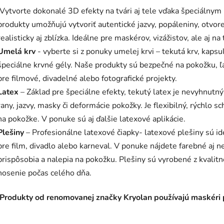
Vytvorte dokonalé 3D efekty na tvári aj tele vďaka špeciáln
produkty umožňujú vytvoriť autentické jazvy, popáleniny, otvoren
realisticky aj zblízka. Ideálne pre maskérov, vizážistov, ale aj n
Umelá krv
- vyberte si z ponuky umelej krvi – tekutá krv, kapsul
špeciálne krvné gély. Naše produkty sú bezpečné na pokožku, ľah
pre filmové, divadelné alebo fotografické projekty.
Latex
– Základ pre špeciálne efekty, tekutý latex je nevyhnutn
rany, jazvy, masky či deformácie pokožky. Je flexibilný, rýchlo 
na pokožke. V ponuke sú aj ďalšie latexové aplikácie.
Plešiny
– Profesionálne latexové čiapky- latexové plešiny sú id
pre film, divadlo alebo karneval. V ponuke nájdete farebné aj n
prispôsobia a nalepia na pokožku. Plešiny sú vyrobené z kvalitn
nosenie počas celého dňa.
Produkty od renomovanej značky Kryolan používajú maskéri 