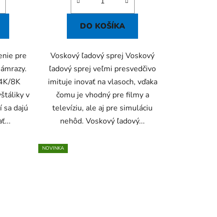
DO KOŠÍKA
enie pre
Voskový ľadový sprej Voskový
námrazy.
ľadový sprej veľmi presvedčivo
 4K/8K
imituje inovať na vlasoch, vďaka
štáliky v
čomu je vhodný pre filmy a
 sa dajú
televíziu, ale aj pre simuláciu
ť...
nehôd. Voskový ľadový...
NOVINKA