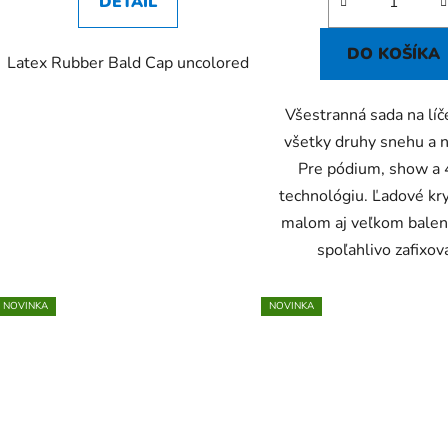
DETAIL
DO KOŠÍKA
Latex Rubber Bald Cap uncolored
Všestranná sada na líč
všetky druhy snehu a 
Pre pódium, show a
technológiu. Ľadové kry
malom aj veľkom balení
spoľahlivo zafixova
NOVINKA
NOVINKA