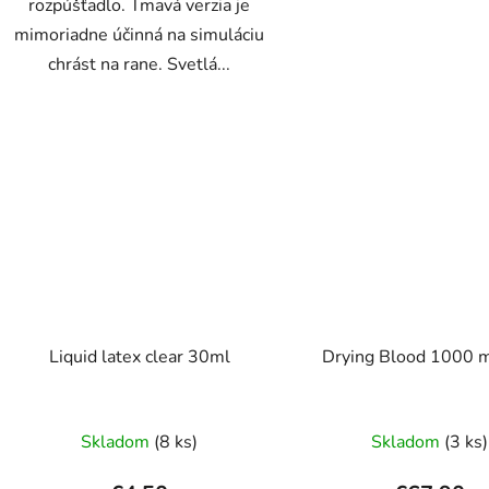
rozpúšťadlo. Tmavá verzia je
mimoriadne účinná na simuláciu
chrást na rane. Svetlá...
Liquid latex clear 30ml
Drying Blood 1000 m
Prieme
Skladom
(8 ks)
Skladom
(3 ks)
hodnot
produk