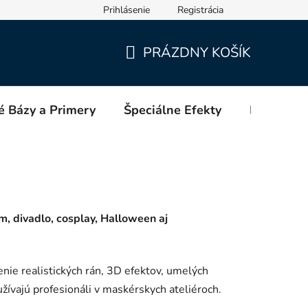
Prihlásenie
Registrácia
PRÁZDNY KOŠÍK
NÁKUPNÝ
KOŠÍK
é Bázy a Primery
Špeciálne Efekty
Blog
m, divadlo, cosplay, Halloween aj
enie realistických rán, 3D efektov, umelých
používajú profesionáli v maskérskych ateliéroch.