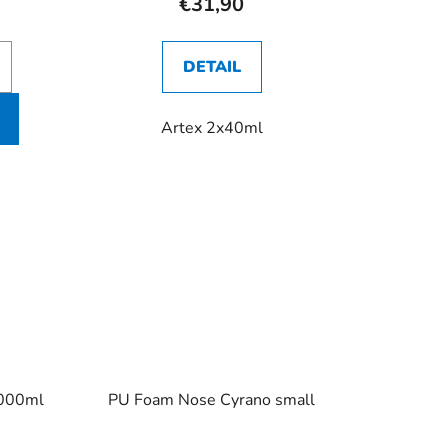
€31,90
DETAIL
Artex 2x40ml
iek.
1000ml
PU Foam Nose Cyrano small