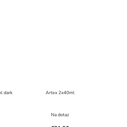
l dark
Artex 2x40ml
rné
Na dotaz
enie
tu