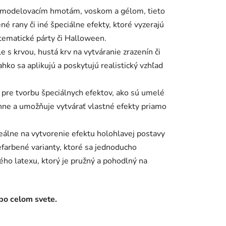
ym modelovacím hmotám, voskom a gélom, tieto
é rany či iné špeciálne efekty, ktoré vyzerajú
a tematické párty či Halloween.
e s krvou, hustá krv na vytváranie zrazenín či
ko sa aplikujú a poskytujú realistický vzhľad
ý pre tvorbu špeciálnych efektov, ako sú umelé
schne a umožňuje vytvárať vlastné efekty priamo
eálne na vytvorenie efektu holohlavej postavy
efarbené varianty, ktoré sa jednoducho
ého latexu, ktorý je pružný a pohodlný na
po celom svete.