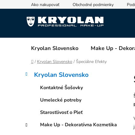
Prejsť
Ako nakupovať
Obchodné podmienky
Pod
na
obsah
Kryolan Slovensko
Make Up - Dekor
Domov
/
Kryolan Slovensko
/
Špeciálne Efekty
B
K
Preskočiť
Kryolan Slovensko
a
kategórie
o
t
č
Kontaktné Šošovky
e
n
g
Umelecké potreby
ý
ó
p
r
Starostlivosť o Pleť
i
a
e
n
Make Up - Dekoratívna Kozmetika
e