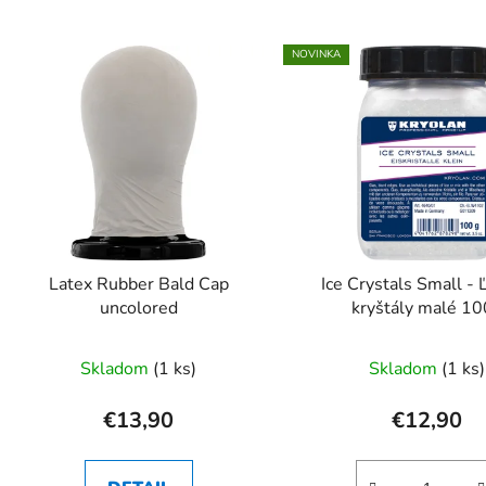
V
NOVINKA
ý
p
s
p
r
o
d
Latex Rubber Bald Cap
Ice Crystals Small -
u
uncolored
kryštály malé 1
k
t
Skladom
(1 ks)
Skladom
(1 ks)
o
v
€13,90
€12,90