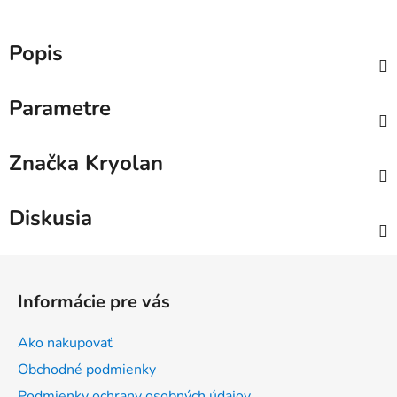
Popis
Parametre
Značka
Kryolan
Diskusia
Z
á
Informácie pre vás
p
ä
Ako nakupovať
t
Obchodné podmienky
i
Podmienky ochrany osobných údajov