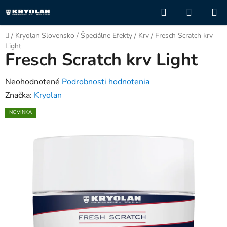
Prejsť
Hľadať
NÁKUP
na
KOŠÍK
obsah
Domov
/
Kryolan Slovensko
/
Špeciálne Efekty
/
Krv
/
Fresch Scratch krv
Light
Fresch Scratch krv Light
Priemerné
Neohodnotené
Podrobnosti hodnotenia
hodnotenie
Značka:
Kryolan
produktu
NOVINKA
je
0,0
z
5
hviezdičiek.