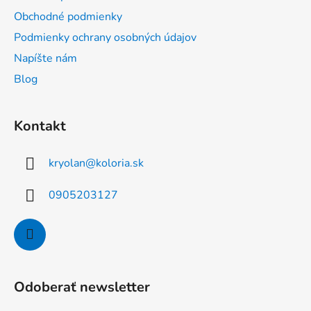
t
Obchodné podmienky
i
Podmienky ochrany osobných údajov
e
Napíšte nám
Blog
Kontakt
kryolan
@
koloria.sk
0905203127
Odoberať newsletter