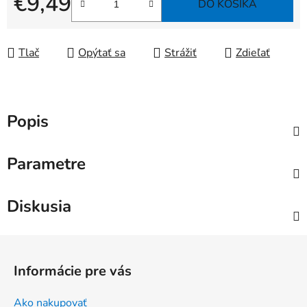
€9,49
DO KOŠÍKA
Jednotková cena:
Tlač
Opýtať sa
Strážiť
Zdieľať
Popis
Parametre
Diskusia
Z
á
Informácie pre vás
p
ä
Ako nakupovať