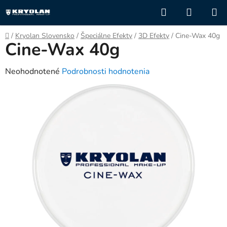
Prejsť
Hľadať
NÁKUP
na
KOŠÍK
obsah
Domov
/
Kryolan Slovensko
/
Špeciálne Efekty
/
3D Efekty
/
Cine-Wax 40g
Cine-Wax 40g
Priemerné
Neohodnotené
Podrobnosti hodnotenia
hodnotenie
produktu
je
0,0
z
5
hviezdičiek.