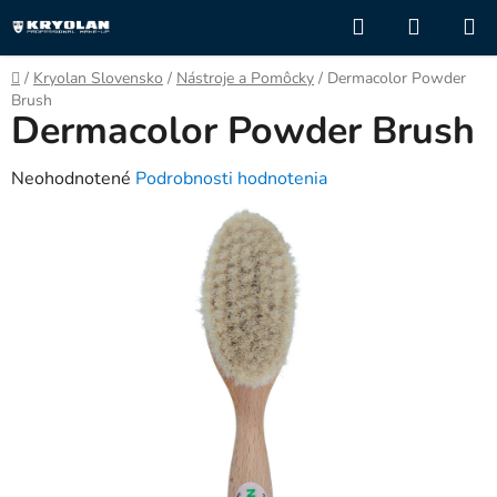
Prejsť
Hľadať
NÁKUP
na
KOŠÍK
obsah
Domov
/
Kryolan Slovensko
/
Nástroje a Pomôcky
/
Dermacolor Powder
Brush
Dermacolor Powder Brush
Priemerné
Neohodnotené
Podrobnosti hodnotenia
hodnotenie
produktu
je
0,0
z
5
hviezdičiek.