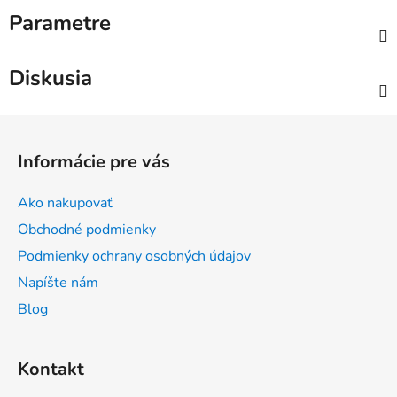
Parametre
Diskusia
Z
á
Informácie pre vás
p
ä
Ako nakupovať
t
Obchodné podmienky
i
Podmienky ochrany osobných údajov
e
Napíšte nám
Blog
Kontakt