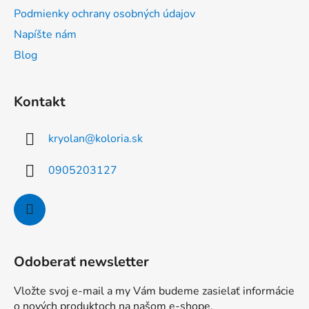
i
Podmienky ochrany osobných údajov
e
Napíšte nám
Blog
Kontakt
kryolan
@
koloria.sk
0905203127
Odoberať newsletter
Vložte svoj e-mail a my Vám budeme zasielať informácie
o nových produktoch na našom e-shope.