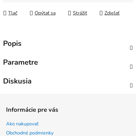
Jednotková cena:
Tlač
Opýtať sa
Strážiť
Zdieľať
Popis
Parametre
Diskusia
Z
á
Informácie pre vás
p
ä
Ako nakupovať
t
Obchodné podmienky