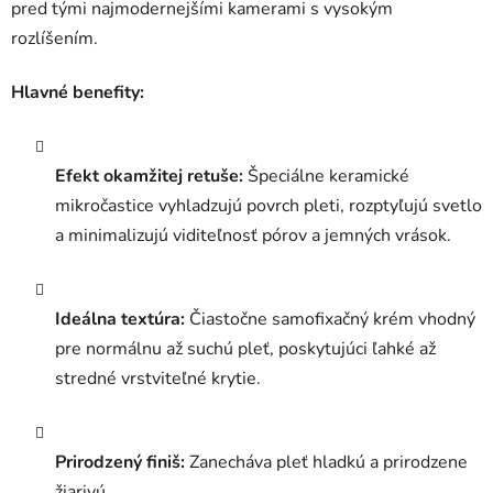
pred tými najmodernejšími kamerami s vysokým
rozlíšením.
Hlavné benefity:
Efekt okamžitej retuše:
Špeciálne keramické
mikročastice vyhladzujú povrch pleti, rozptyľujú svetlo
a minimalizujú viditeľnosť pórov a jemných vrások.
Ideálna textúra:
Čiastočne samofixačný krém vhodný
pre normálnu až suchú pleť, poskytujúci ľahké až
stredné vrstviteľné krytie.
Prirodzený finiš:
Zanecháva pleť hladkú a prirodzene
žiarivú.