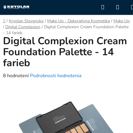
Prejsť
Hľadať
NÁK
na
KOŠÍ
obsah
Domov
/
Kryolan Slovensko
/
Make Up - Dekoratívna Kozmetika
/
Make Up
/
Digital Complexion
/
Digital Complexion Cream Foundation Palette
- 14 farieb
Digital Complexion Cream
Foundation Palette - 14
farieb
Priemerné
8 hodnotení
Podrobnosti hodnotenia
hodnotenie
produktu
je
3,1
z
5
hviezdičiek.