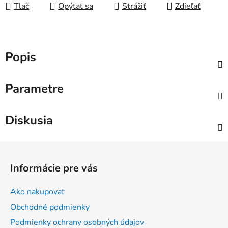
Tlač
Opýtať sa
Strážiť
Zdieľať
Popis
Parametre
Diskusia
Z
á
Informácie pre vás
p
ä
Ako nakupovať
t
Obchodné podmienky
i
Podmienky ochrany osobných údajov
e