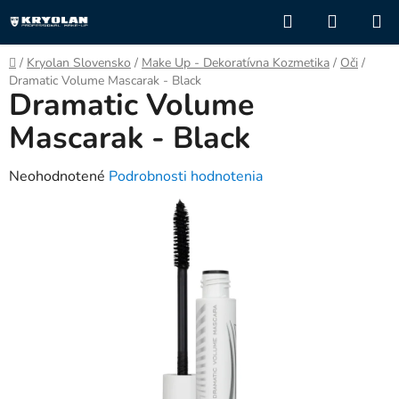
Prejsť
Hľadať
NÁKUP
na
KOŠÍK
obsah
Domov
/
Kryolan Slovensko
/
Make Up - Dekoratívna Kozmetika
/
Oči
/
Dramatic Volume Mascarak - Black
Dramatic Volume
Mascarak - Black
Priemerné
Neohodnotené
Podrobnosti hodnotenia
hodnotenie
produktu
je
0,0
z
5
hviezdičiek.