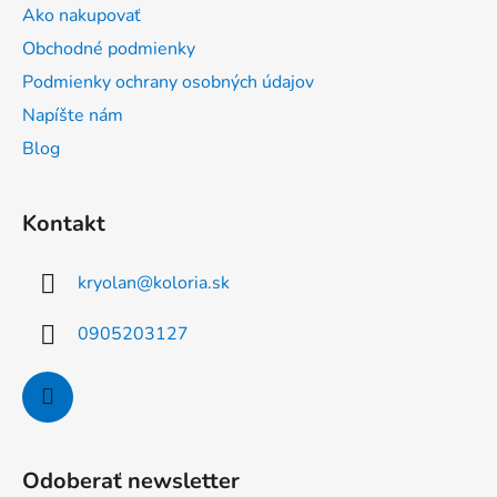
ä
Ako nakupovať
t
Obchodné podmienky
i
Podmienky ochrany osobných údajov
e
Napíšte nám
Blog
Kontakt
kryolan
@
koloria.sk
0905203127
Odoberať newsletter