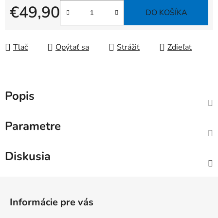
€49,90
DO KOŠÍKA
Jednotková cena:
Tlač
Opýtať sa
Strážiť
Zdieľať
Popis
Parametre
Diskusia
Z
á
Informácie pre vás
p