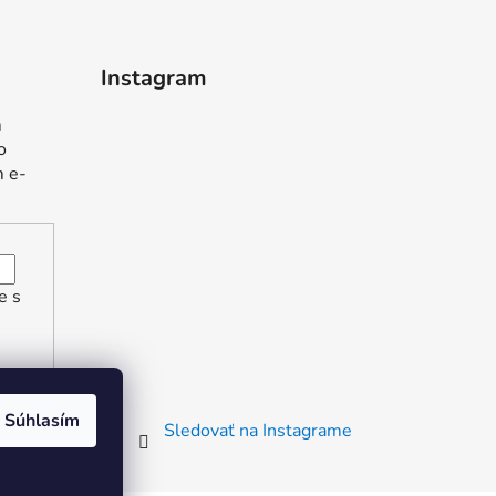
Instagram
m
o
m e-
e s
Súhlasím
Sledovať na Instagrame