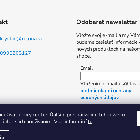
akt
Odoberať newsletter
Vložte svoj e-mail a my Vá
kryolan
@
koloria.sk
budeme zasielať informácie 
nových produktoch na našo
0905203127
shope.
Email
Vložením e-mailu súhlasít
podmienkami ochrany
osobných údajov
PRIHLÁSIŤ SA
oužíva súbory cookie. Ďalším prechádzaním tohto webu
súhlas s ich používaním. Viac informácií
tu
.
ie