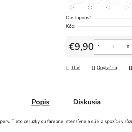
5
hviezdičiek.
Dostupnosť
Kód:
€9,90
Jednotková cena:
Tlač
Opýtať sa
Popis
Diskusia
pery. Tieto ceruzky sú farebne intenzívne a sú k dispozícii v rô