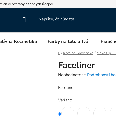
mienky ochrany osobných údajov
Napíšte nám
Blog
atívna Kozmetika
Farby na telo a tvár
Fixačn
Domov
/
Kryolan Slovensko
/
Make Up - D
Faceliner
Priemerné
Neohodnotené
Podrobnosti ho
hodnotenie
Faceliner
produktu
je
Variant:
0,0
z