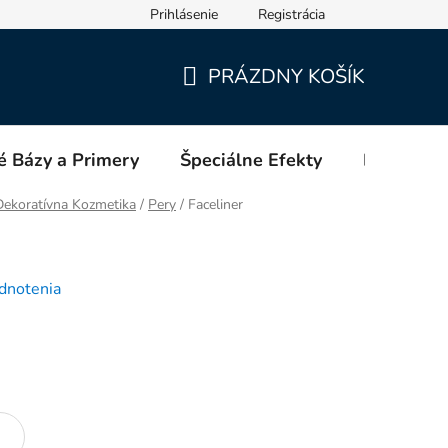
Prihlásenie
Registrácia
PRÁZDNY KOŠÍK
NÁKUPNÝ
KOŠÍK
é Bázy a Primery
Špeciálne Efekty
Blog
ekoratívna Kozmetika
/
Pery
/
Faceliner
dnotenia