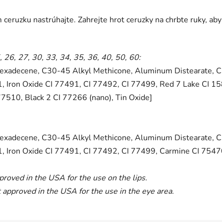
 ceruzku nastrúhajte. Zahrejte hrot ceruzky na chrbte ruky, a
, 26, 27, 30, 33, 34, 35, 36, 40, 50, 60:
Hexadecene, C30-45 Alkyl Methicone, Aluminum Distearate, C30
91, Iron Oxide CI 77491, CI 77492, CI 77499, Red 7 Lake CI 1
77510, Black 2 CI 77266 (nano), Tin Oxide]
Hexadecene, C30-45 Alkyl Methicone, Aluminum Distearate, C30
1, Iron Oxide CI 77491, CI 77492, CI 77499, Carmine CI 75470]
proved in the USA for the use on the lips.
 approved in the USA for the use in the eye area.