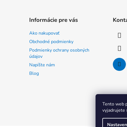
Z
á
Informácie pre vás
Kont
p
ä
Ako nakupovať
t
Obchodné podmienky
i
Podmienky ochrany osobných
e
údajov
Napíšte nám
Blog
Tento web p
vyjadrujete 
Nastaven