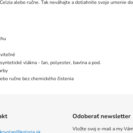
 Celzia alebo ručne. Tak neváhajte a dotiahnite svoje umenie do
chu
tviteľné
syntetické vlákna - ľan, polyester, bavlna a pod.
arby
alebo ručne bez chemického čistenia
akt
Odoberať newsletter
Vložte svoj e-mail a my Vá
kryolan
@
koloria.sk