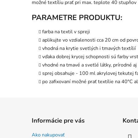
možné textíliu prať pri max. teplote 40 stupňov
PARAMETRE PRODUKTU:
farba na textil v spreji
aplikujte vo vzdialenosti cca 20 cm od povr
vhodná na krytie svetlých i tmavých textílií
vďaka dobrej krycej schopnosti sú farby vrs
vhodné na tmavé a svetlé látky, prírodné aj 
sprej obsahuje - 100 ml akrylovej tekutej f
po zafixovaní možné prať textílie na 40°C 
Z
á
Informácie pre vás
Kont
p
ä
Ako nakupovať