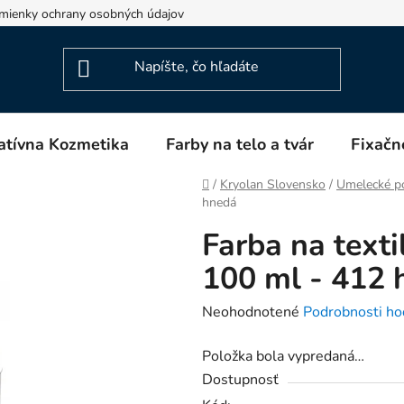
mienky ochrany osobných údajov
Napíšte nám
Blog
atívna Kozmetika
Farby na telo a tvár
Fixačn
Domov
/
Kryolan Slovensko
/
Umelecké p
hnedá
Farba na texti
100 ml - 412 
Priemerné
Neohodnotené
Podrobnosti ho
hodnotenie
Položka bola vypredaná…
produktu
Dostupnosť
je