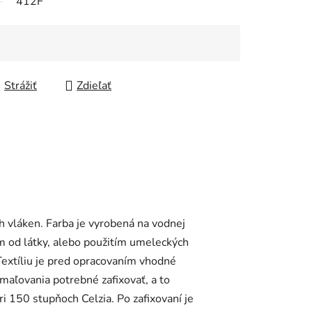
412F
Strážiť
Zdieľať
ch vláken. Farba je vyrobená na vodnej
cm od látky, alebo použitím umeleckých
Textíliu je pred opracovaním vhodné
maľovania potrebné zafixovať, a to
i 150 stupňoch Celzia. Po zafixovaní je