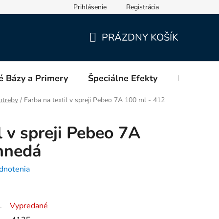
Prihlásenie
Registrácia
PRÁZDNY KOŠÍK
NÁKUPNÝ
KOŠÍK
é Bázy a Primery
Špeciálne Efekty
Blog
otreby
/
Farba na textil v spreji Pebeo 7A 100 ml - 412
l v spreji Pebeo 7A
hnedá
dnotenia
Vypredané