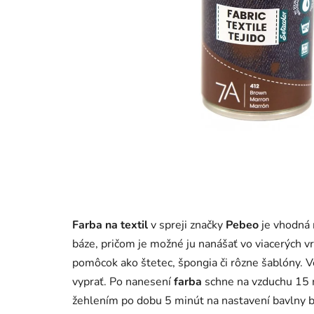
Farba
na textil
v spreji značky
Pebeo
je vhodná 
báze, pričom je možné ju nanášať vo viacerých v
pomôcok ako štetec, špongia či rôzne šablóny. 
vyprať. Po nanesení
farba
schne na vzduchu 15 m
žehlením po dobu 5 minút na nastavení bavlny be