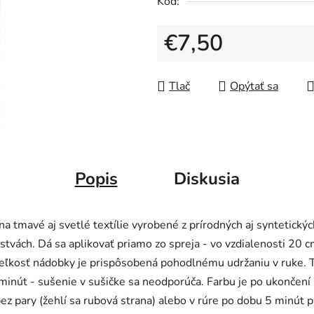
Kód:
0,0
z
€7,50
5
hviezdičiek.
Jednotková cena:
Tlač
Opýtať sa
Popis
Diskusia
na tmavé aj svetlé textílie vyrobené z prírodných aj syntetický
rstvách. Dá sa aplikovať priamo zo spreja - vo vzdialenosti 20 
Veľkosť nádobky je prispôsobená pohodlnému udržaniu v ruke. 
inút - sušenie v sušičke sa neodporúča. Farbu je po ukončení 
z pary (žehlí sa rubová strana) alebo v rúre po dobu 5 minút pr