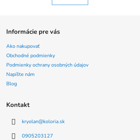
l
o
á
v
a
d
Z
n
a
á
i
c
Informácie pre vás
e
p
i
e
ä
Ako nakupovať
p
t
r
Obchodné podmienky
i
v
Podmienky ochrany osobných údajov
e
k
Napíšte nám
y
v
Blog
ý
p
i
Kontakt
s
u
kryolan
@
koloria.sk
0905203127