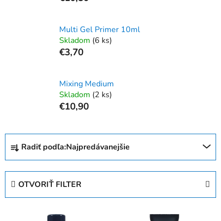
Multi Gel Primer 10ml
Skladom
(6 ks)
€3,70
Mixing Medium
Skladom
(2 ks)
€10,90
R
Radiť podľa:
Najpredávanejšie
a
d
e
OTVORIŤ FILTER
n
i
V
e