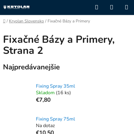
Prejsť
Hľadať
NÁKUP
na
KOŠÍK
obsah
Domov
/
Kryolan Slovensko
/
Fixačné Bázy a Primery
Fixačné Bázy a Primery
,
Strana 2
Najpredávanejšie
Fixing Spray 35ml
Skladom
(16 ks)
€7,80
Fixing Spray 75ml
Na dotaz
€10,50