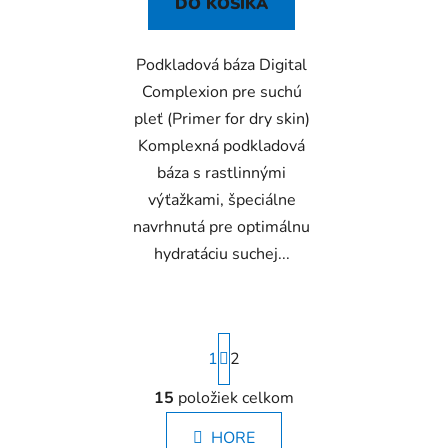
DO KOŠÍKA
Podkladová báza Digital
Complexion pre suchú
pleť (Primer for dry skin)
Komplexná podkladová
báza s rastlinnými
výťažkami, špeciálne
navrhnutá pre optimálnu
hydratáciu suchej...
S
1
t
2
r
á
15
položiek celkom
O
n
v
k
HORE