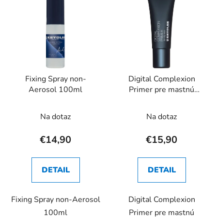
ý
p
p
r
i
o
s
d
p
u
r
k
Fixing Spray non-
Digital Complexion
o
t
Aerosol 100ml
Primer pre mastnú
d
o
pokožku 20ml
u
v
Priemerné
Na dotaz
Na dotaz
k
hodnotenie
t
produktu
€14,90
€15,90
o
je
v
3,2
DETAIL
DETAIL
z
5
Fixing Spray non-Aerosol
Digital Complexion
hviezdičiek.
100ml
Primer pre mastnú