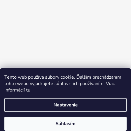
Tento web používa súbory cookie. Ďalším prechádzaním
tohto webu vyjadrujete súhlas s ich používaním. Viac
informácií
tu
.
Sledovať na Instagrame
Nastavenie
Súhlasím
Vytvoril Shoptet