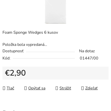
Foam Sponge Wedges 6 kusov
Položka bola vypredaná…
Dostupnosť
Na dotaz
Kód:
01447/00
€2,90
Jednotková cena:
Tlač
Opýtať sa
Strážiť
Zdieľať