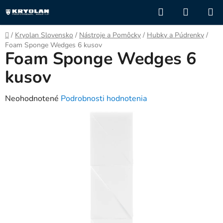
Prejsť
Hľadať
NÁKUP
na
KOŠÍK
obsah
Domov
/
Kryolan Slovensko
/
Nástroje a Pomôcky
/
Hubky a Púdrenky
/
Foam Sponge Wedges 6 kusov
Foam Sponge Wedges 6
kusov
Priemerné
Neohodnotené
Podrobnosti hodnotenia
hodnotenie
produktu
je
0,0
z
5
hviezdičiek.