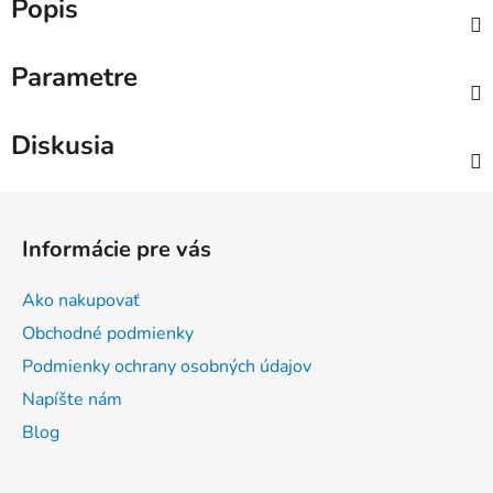
Popis
Parametre
Diskusia
Z
á
Informácie pre vás
p
ä
Ako nakupovať
t
Obchodné podmienky
i
Podmienky ochrany osobných údajov
e
Napíšte nám
Blog