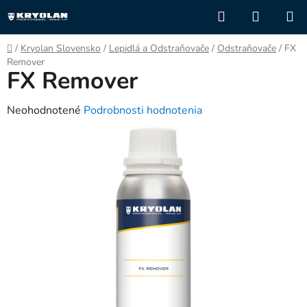
Prejsť
Hľadať
NÁKUP
na
KOŠÍK
obsah
Domov
/
Kryolan Slovensko
/
Lepidlá a Odstraňovače
/
Odstraňovače
/
FX
Remover
FX Remover
Priemerné
Neohodnotené
Podrobnosti hodnotenia
hodnotenie
produktu
je
0,0
z
5
hviezdičiek.