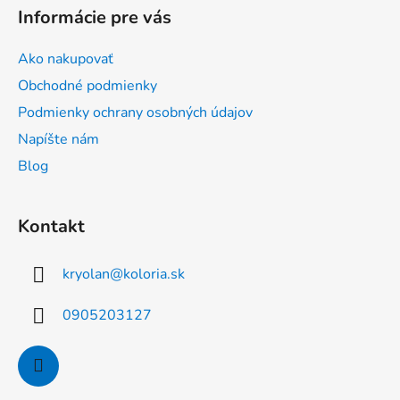
á
Informácie pre vás
p
ä
Ako nakupovať
t
Obchodné podmienky
i
Podmienky ochrany osobných údajov
e
Napíšte nám
Blog
Kontakt
kryolan
@
koloria.sk
0905203127