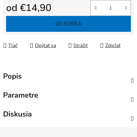
od
€14,90
Jednotková cena:
DO KOŠÍKA
Tlač
Opýtať sa
Strážiť
Zdieľať
Popis
Parametre
Diskusia
Z