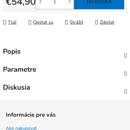
€54,90
DO KOŠÍKA
Jednotková cena:
Tlač
Opýtať sa
Strážiť
Zdieľať
Popis
Parametre
Diskusia
Z
á
Informácie pre vás
p
ä
Ako nakupovať