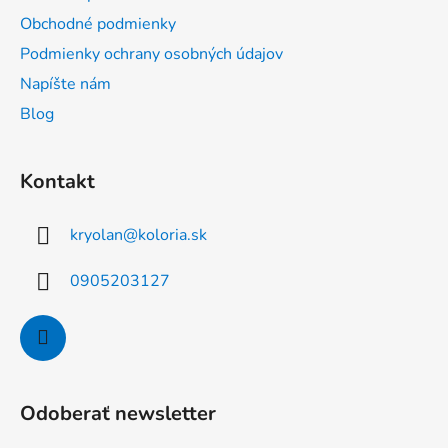
t
Obchodné podmienky
i
Podmienky ochrany osobných údajov
e
Napíšte nám
Blog
Kontakt
kryolan
@
koloria.sk
0905203127
Odoberať newsletter