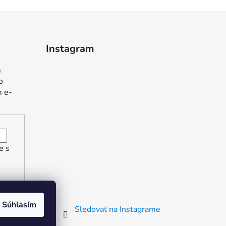
Instagram
m
o
m e-
e s
Súhlasím
Sledovať na Instagrame