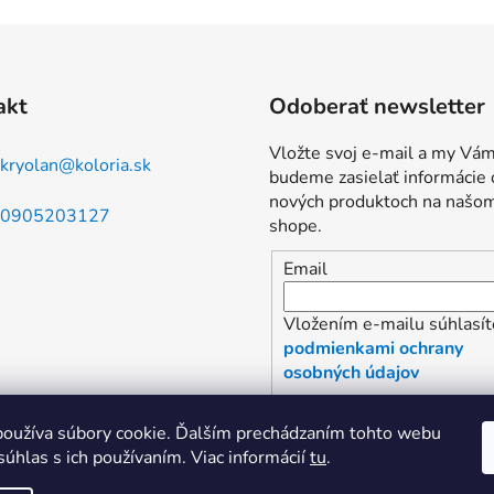
akt
Odoberať newsletter
Vložte svoj e-mail a my Vá
kryolan
@
koloria.sk
budeme zasielať informácie 
nových produktoch na našo
0905203127
shope.
Email
Vložením e-mailu súhlasít
podmienkami ochrany
osobných údajov
PRIHLÁSIŤ SA
oužíva súbory cookie. Ďalším prechádzaním tohto webu
súhlas s ich používaním. Viac informácií
tu
.