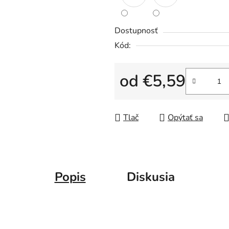
5
hviezdičiek.
Dostupnosť
Kód:
od
€5,59
Jednotková cena:
Tlač
Opýtať sa
Popis
Diskusia