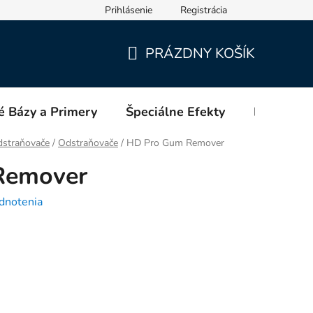
Prihlásenie
Registrácia
PRÁZDNY KOŠÍK
NÁKUPNÝ
KOŠÍK
é Bázy a Primery
Špeciálne Efekty
Blog
dstraňovače
/
Odstraňovače
/
HD Pro Gum Remover
Remover
dnotenia