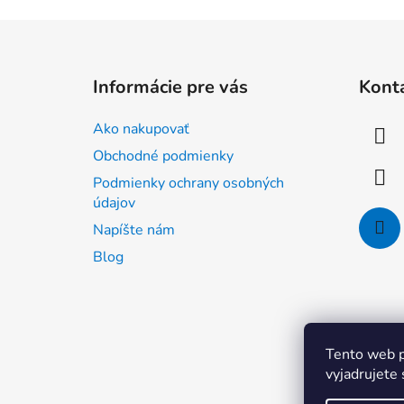
Z
á
Informácie pre vás
Kont
p
ä
Ako nakupovať
t
Obchodné podmienky
i
Podmienky ochrany osobných
e
údajov
Napíšte nám
Blog
Tento web p
vyjadrujete 