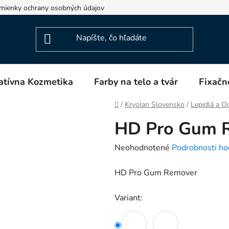
mienky ochrany osobných údajov
Napíšte nám
Blog
atívna Kozmetika
Farby na telo a tvár
Fixačn
Domov
/
Kryolan Slovensko
/
Lepidlá a O
HD Pro Gum 
Priemerné
Neohodnotené
Podrobnosti ho
hodnotenie
HD Pro Gum Remover
produktu
je
Variant:
0,0
z