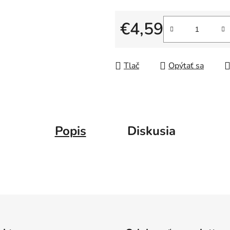
5
€4,59
hviezdičiek.
Jednotková cena:
Tlač
Opýtať sa
Popis
Diskusia