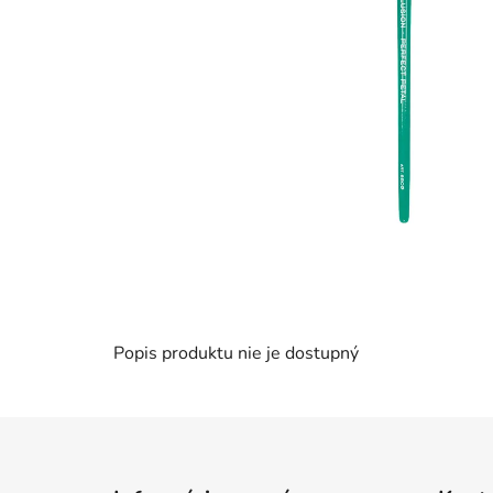
Popis produktu nie je dostupný
Z
á