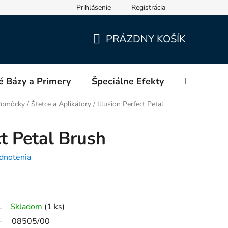
Prihlásenie
Registrácia
PRÁZDNY KOŠÍK
NÁKUPNÝ
KOŠÍK
é Bázy a Primery
Špeciálne Efekty
Blog
 Pomôcky
/
Štetce a Aplikátory
/
Illusion Perfect Petal
ct Petal Brush
dnotenia
Skladom
(1 ks)
08505/00