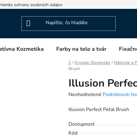
mienky ochrany osobných údajov
Napíšte nám
Blog
atívna Kozmetika
Farby na telo a tvár
Fixačn
Domov
/
Kryolan Slovensko
/
Nástroje a
Brush
Illusion Perfe
Priemerné
Neohodnotené
Podrobnosti ho
hodnotenie
Illusion Perfect Petal Brush
produktu
je
Dostupnosť
0,0
Kód:
z