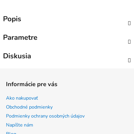
Popis
Parametre
Diskusia
Z
á
Informácie pre vás
p
ä
Ako nakupovať
t
Obchodné podmienky
i
Podmienky ochrany osobných údajov
e
Napíšte nám