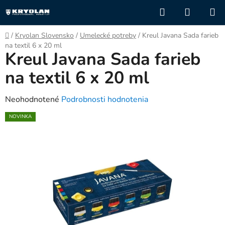
Prejsť
Hľadať
NÁKUP
na
KOŠÍK
obsah
Domov
/
Kryolan Slovensko
/
Umelecké potreby
/
Kreul Javana Sada farieb
na textil 6 x 20 ml
Kreul Javana Sada farieb
na textil 6 x 20 ml
Priemerné
Neohodnotené
Podrobnosti hodnotenia
hodnotenie
NOVINKA
produktu
je
0,0
z
5
hviezdičiek.