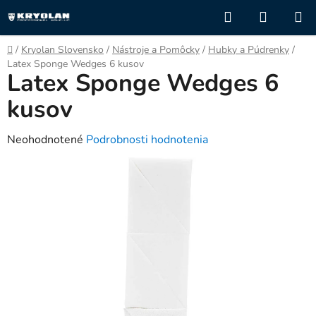
Prejsť
Hľadať
NÁKUP
na
KOŠÍK
obsah
Domov
/
Kryolan Slovensko
/
Nástroje a Pomôcky
/
Hubky a Púdrenky
/
Latex Sponge Wedges 6 kusov
Latex Sponge Wedges 6
kusov
Priemerné
Neohodnotené
Podrobnosti hodnotenia
hodnotenie
produktu
je
0,0
z
5
hviezdičiek.