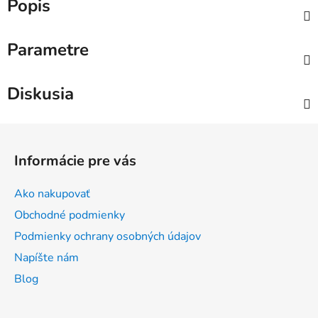
Popis
Parametre
Diskusia
Z
á
Informácie pre vás
p
ä
Ako nakupovať
t
Obchodné podmienky
i
Podmienky ochrany osobných údajov
e
Napíšte nám
Blog