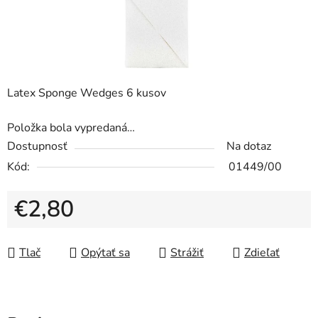
Latex Sponge Wedges 6 kusov
Položka bola vypredaná…
Dostupnosť
Na dotaz
Kód:
01449/00
€2,80
Jednotková cena:
Tlač
Opýtať sa
Strážiť
Zdieľať