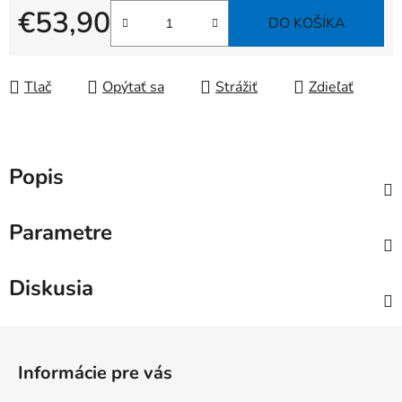
€53,90
DO KOŠÍKA
Jednotková cena:
Tlač
Opýtať sa
Strážiť
Zdieľať
Popis
Parametre
Diskusia
Z
á
Informácie pre vás
p