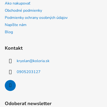
ä
Ako nakupovať
t
Obchodné podmienky
i
Podmienky ochrany osobných údajov
e
Napíšte nám
Blog
Kontakt
kryolan
@
koloria.sk
0905203127
Odoberať newsletter