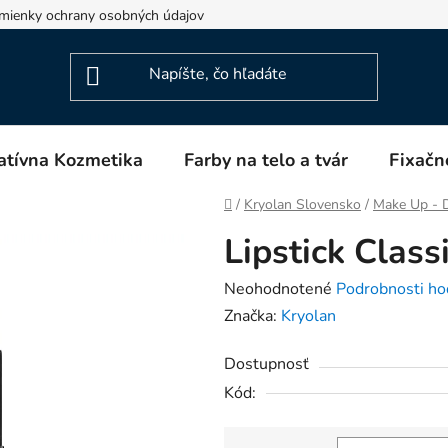
mienky ochrany osobných údajov
Napíšte nám
Blog
atívna Kozmetika
Farby na telo a tvár
Fixačn
Domov
/
Kryolan Slovensko
/
Make Up - D
Lipstick Class
Priemerné
Neohodnotené
Podrobnosti ho
hodnotenie
Značka:
Kryolan
produktu
Dostupnosť
je
Kód:
0,0
z