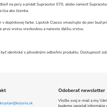
dtieň na pery a pridať Supracolor 070, alebo naniesť Supracolo
 líca ako lícenka.
 v doplnkovej farbe. Lipstick Classic vmasírujte do pier buď p
te prvú vrstvu vreckovkou a naneste ďalšiu vrstvu.
byť identické s pôvodnými odtieňmi produktu. Dostupnosť zobr
akt
Odoberať newsletter
Vložte svoj e-mail a my Vá
kryolan
@
koloria.sk
budeme zasielať informácie 