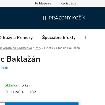
Prihlásenie
Registrácia
PRÁZDNY KOŠÍK
NÁKUPNÝ
KOŠÍK
é Bázy a Primery
Špeciálne Efekty
Blog
ekoratívna Kozmetika
/
Pery
/
Lipstick Classic Baklažán
ic Baklažán
dnotenia
Skladom
(5 ks)
01212/00-LC182