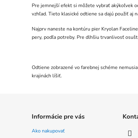
Pre jemnejší efekt si môžete vybrať akýkoľvek o
vzhľad. Tieto klasické odtiene sa dajú použiť aj na
Najprv naneste na kontúru pier Kryolan Faceliner
pery, podľa potreby. Pre dlhšiu trvanlivosť osuš
Odtiene zobrazené vo farebnej schéme nemusia 
krajinách líšiť.
Z
á
Informácie pre vás
Kont
p
ä
Ako nakupovať
t