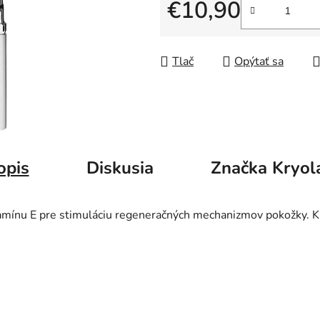
5
€10,90
hviezdičiek.
Jednotková cena:
Tlač
Opýtať sa
opis
Diskusia
Značka
Kryol
mínu E pre stimuláciu regeneračných mechanizmov pokožky. Kl