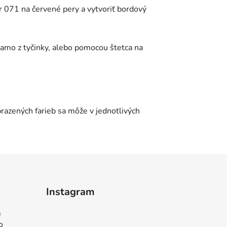
r 071 na červené pery a vytvoriť bordový
riamo z tyčinky, alebo pomocou štetca na
azených farieb sa môže v jednotlivých
Instagram
m
o