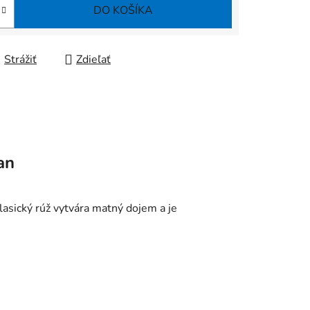
DO KOŠÍKA
Strážiť
Zdieľať
an
asický rúž vytvára matný dojem a je