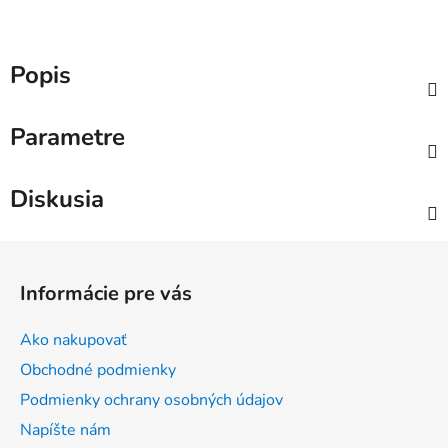
Popis
Parametre
Diskusia
Z
á
Informácie pre vás
p
ä
Ako nakupovať
t
Obchodné podmienky
i
Podmienky ochrany osobných údajov
e
Napíšte nám