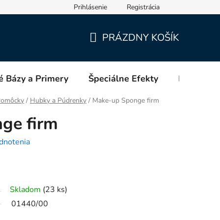
Prihlásenie
Registrácia
PRÁZDNY KOŠÍK
NÁKUPNÝ
KOŠÍK
é Bázy a Primery
Špeciálne Efekty
Blog
 Pomôcky
/
Hubky a Púdrenky
/
Make-up Sponge firm
ge firm
dnotenia
Skladom
(23 ks)
01440/00