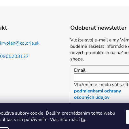
akt
Odoberať newsletter
Vložte svoj e-mail a my Vá
kryolan
@
koloria.sk
budeme zasielať informácie 
nových produktoch na našo
0905203127
shope.
Email
Vložením e-mailu súhlasít
podmienkami ochrany
osobných údajov
PRIHLÁSIŤ SA
oužíva súbory cookie. Ďalším prechádzaním tohto webu
súhlas s ich používaním. Viac informácií
tu
.