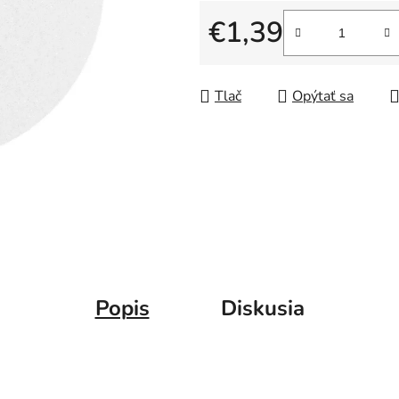
5
€1,39
hviezdičiek.
Jednotková cena:
Tlač
Opýtať sa
Popis
Diskusia