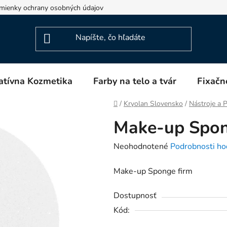
mienky ochrany osobných údajov
Napíšte nám
Blog
atívna Kozmetika
Farby na telo a tvár
Fixačn
Domov
/
Kryolan Slovensko
/
Nástroje a
Make-up Spon
Priemerné
Neohodnotené
Podrobnosti ho
hodnotenie
Make-up Sponge firm
produktu
je
Dostupnosť
0,0
Kód:
z