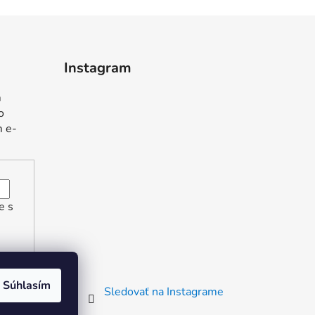
Instagram
m
o
m e-
e s
Súhlasím
Sledovať na Instagrame