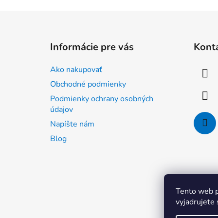
Z
á
Informácie pre vás
Kont
p
ä
Ako nakupovať
t
Obchodné podmienky
i
Podmienky ochrany osobných
e
údajov
Napíšte nám
Blog
Tento web p
vyjadrujete 