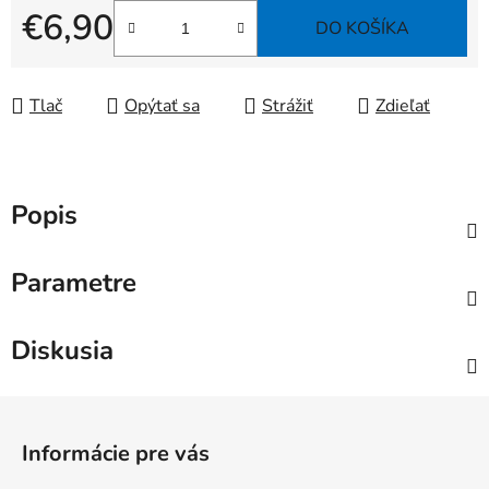
€6,90
DO KOŠÍKA
Jednotková cena:
Tlač
Opýtať sa
Strážiť
Zdieľať
Popis
Parametre
Diskusia
Z
á
Informácie pre vás
p