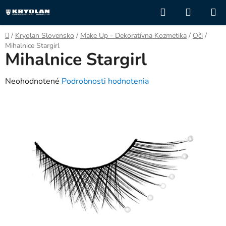
Prejsť
Hľadať
NÁKUP
na
KOŠÍK
obsah
Domov
/
Kryolan Slovensko
/
Make Up - Dekoratívna Kozmetika
/
Oči
/
Mihalnice Stargirl
Mihalnice Stargirl
Priemerné
Neohodnotené
Podrobnosti hodnotenia
hodnotenie
produktu
je
0,0
z
5
hviezdičiek.