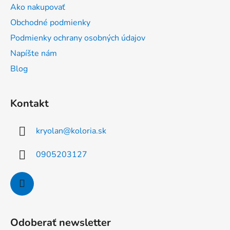
ä
Ako nakupovať
t
Obchodné podmienky
i
Podmienky ochrany osobných údajov
e
Napíšte nám
Blog
Kontakt
kryolan
@
koloria.sk
0905203127
Odoberať newsletter