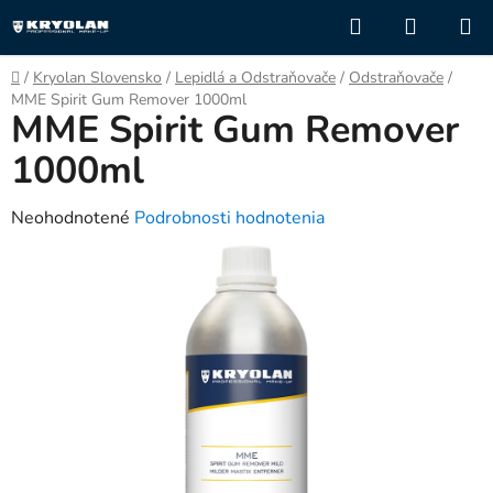
Prejsť
Hľadať
NÁKUP
na
KOŠÍK
obsah
Domov
/
Kryolan Slovensko
/
Lepidlá a Odstraňovače
/
Odstraňovače
/
MME Spirit Gum Remover 1000ml
MME Spirit Gum Remover
1000ml
Priemerné
Neohodnotené
Podrobnosti hodnotenia
hodnotenie
produktu
je
0,0
z
5
hviezdičiek.