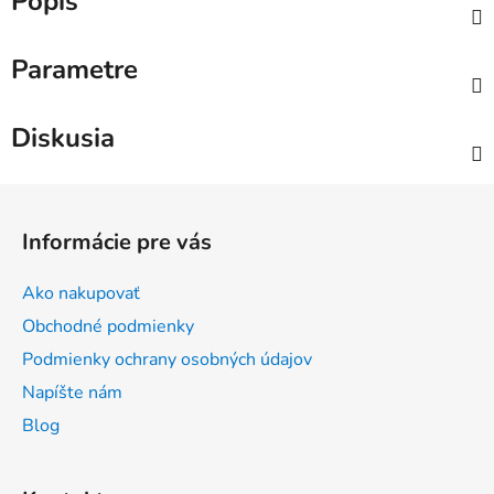
Popis
Parametre
Diskusia
Z
á
Informácie pre vás
p
ä
Ako nakupovať
t
Obchodné podmienky
i
Podmienky ochrany osobných údajov
e
Napíšte nám
Blog