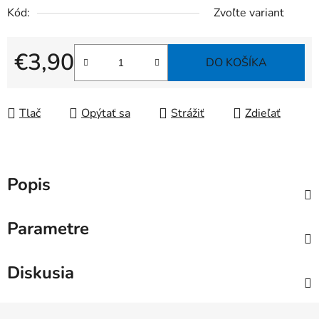
Kód:
Zvoľte variant
€3,90
DO KOŠÍKA
Jednotková cena:
Tlač
Opýtať sa
Strážiť
Zdieľať
Popis
Parametre
Diskusia
Z