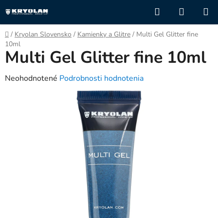
Prejsť
Hľadať
NÁKUP
na
KOŠÍK
obsah
Domov
/
Kryolan Slovensko
/
Kamienky a Glitre
/
Multi Gel Glitter fine
10ml
Multi Gel Glitter fine 10ml
Priemerné
Neohodnotené
Podrobnosti hodnotenia
hodnotenie
produktu
je
0,0
z
5
hviezdičiek.