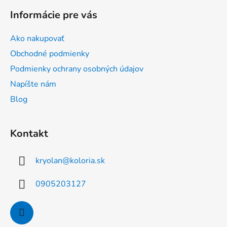
á
Informácie pre vás
p
ä
Ako nakupovať
t
Obchodné podmienky
i
Podmienky ochrany osobných údajov
e
Napíšte nám
Blog
Kontakt
kryolan
@
koloria.sk
0905203127