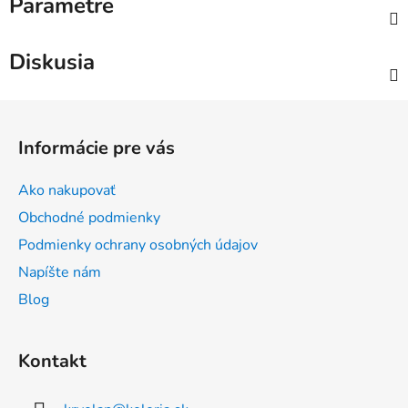
Parametre
Diskusia
Z
á
Informácie pre vás
p
ä
Ako nakupovať
t
Obchodné podmienky
i
Podmienky ochrany osobných údajov
e
Napíšte nám
Blog
Kontakt