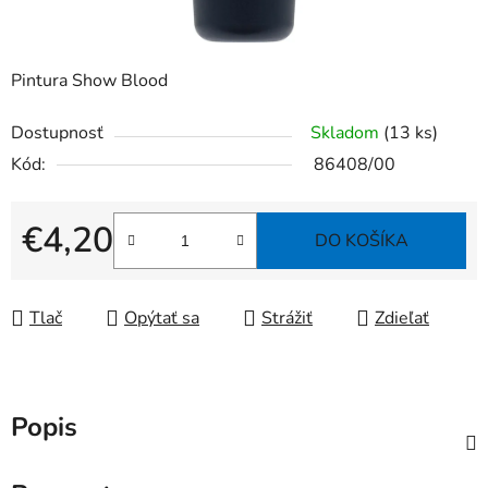
Pintura Show Blood
Dostupnosť
Skladom
(13 ks)
Kód:
86408/00
€4,20
DO KOŠÍKA
Jednotková cena:
Tlač
Opýtať sa
Strážiť
Zdieľať
Popis