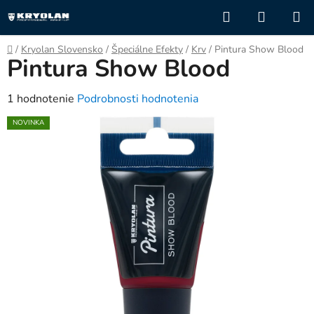
Prejsť
Hľadať
NÁKUP
na
KOŠÍK
obsah
Domov
/
Kryolan Slovensko
/
Špeciálne Efekty
/
Krv
/
Pintura Show Blood
Pintura Show Blood
Priemerné
1 hodnotenie
Podrobnosti hodnotenia
hodnotenie
NOVINKA
produktu
je
5,0
z
5
hviezdičiek.