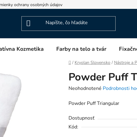
mienky ochrany osobných údajov
Napíšte nám
Blog
atívna Kozmetika
Farby na telo a tvár
Fixačn
Domov
/
Kryolan Slovensko
/
Nástroje a
Powder Puff T
Priemerné
Neohodnotené
Podrobnosti ho
hodnotenie
Powder Puff Triangular
produktu
je
Dostupnosť
0,0
Kód:
z