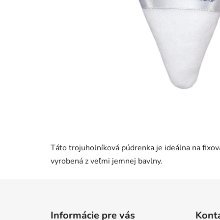
Táto trojuholníková púdrenka je ideálna na fixo
vyrobená z veľmi jemnej bavlny.
Z
á
Informácie pre vás
Kont