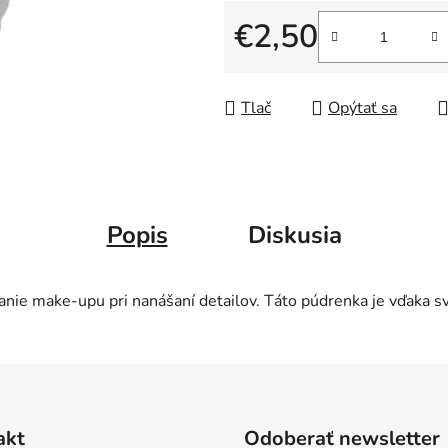
5
€2,50
hviezdičiek.
Jednotková cena:
Tlač
Opýtať sa
Popis
Diskusia
vanie make-upu pri nanášaní detailov. Táto púdrenka je vďaka s
akt
Odoberať newsletter