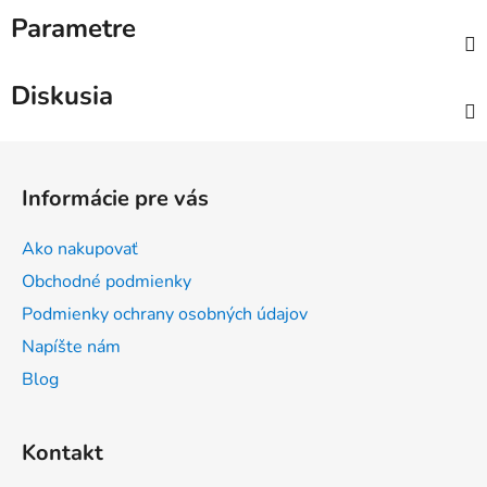
Parametre
Diskusia
Z
á
Informácie pre vás
p
ä
Ako nakupovať
t
Obchodné podmienky
i
Podmienky ochrany osobných údajov
e
Napíšte nám
Blog
Kontakt