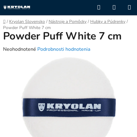
Prejsť
Hľadať
NÁKUP
na
KOŠÍK
obsah
Domov
/
Kryolan Slovensko
/
Nástroje a Pomôcky
/
Hubky a Púdrenky
/
Powder Puff White 7 cm
Powder Puff White 7 cm
Priemerné
Neohodnotené
Podrobnosti hodnotenia
hodnotenie
produktu
je
0,0
z
5
hviezdičiek.