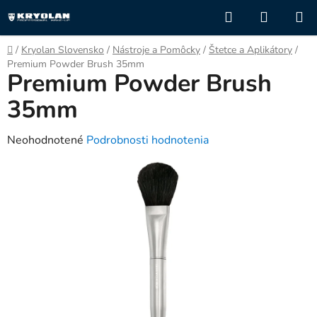
Prejsť
Hľadať
NÁKUP
na
KOŠÍK
obsah
Domov
/
Kryolan Slovensko
/
Nástroje a Pomôcky
/
Štetce a Aplikátory
/
Premium Powder Brush 35mm
Premium Powder Brush
35mm
Priemerné
Neohodnotené
Podrobnosti hodnotenia
hodnotenie
produktu
je
0,0
z
5
hviezdičiek.