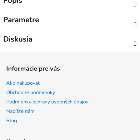
Popis
Parametre
Diskusia
Z
á
Informácie pre vás
p
ä
Ako nakupovať
t
Obchodné podmienky
i
Podmienky ochrany osobných údajov
e
Napíšte nám
Blog