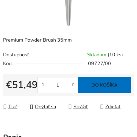
Premium Powder Brush 35mm
Dostupnosť
Skladom
(10 ks)
Kód:
09727/00
€51,49
DO KOŠÍKA
Jednotková cena:
Tlač
Opýtať sa
Strážiť
Zdieľať