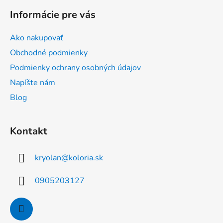
á
Informácie pre vás
p
ä
Ako nakupovať
t
Obchodné podmienky
i
Podmienky ochrany osobných údajov
e
Napíšte nám
Blog
Kontakt
kryolan
@
koloria.sk
0905203127