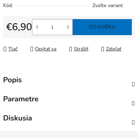
Kód:
Zvoľte variant
€6,90
DO KOŠÍKA
Jednotková cena:
Tlač
Opýtať sa
Strážiť
Zdieľať
Popis
Parametre
Diskusia
Z