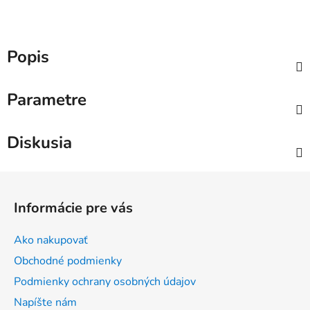
Popis
Parametre
Diskusia
Z
á
Informácie pre vás
p
ä
Ako nakupovať
t
Obchodné podmienky
i
Podmienky ochrany osobných údajov
e
Napíšte nám