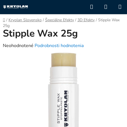
Prejsť
Hľadať
NÁKUP
na
KOŠÍK
obsah
Domov
/
Kryolan Slovensko
/
Špeciálne Efekty
/
3D Efekty
/
Stipple Wax
25g
Stipple Wax 25g
Priemerné
Neohodnotené
Podrobnosti hodnotenia
hodnotenie
produktu
je
0,0
z
5
hviezdičiek.