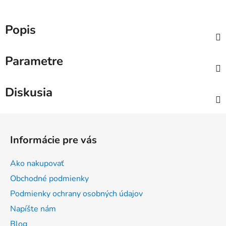
Popis
Parametre
Diskusia
Z
á
Informácie pre vás
p
ä
Ako nakupovať
t
Obchodné podmienky
i
Podmienky ochrany osobných údajov
e
Napíšte nám
Blog