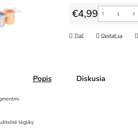
0,0
z
€4,99
5
Jednotková cena:
hviezdičiek.
Tlač
Opýtať sa
Popis
Diskusia
igmentmi.
užiteľné tégliky