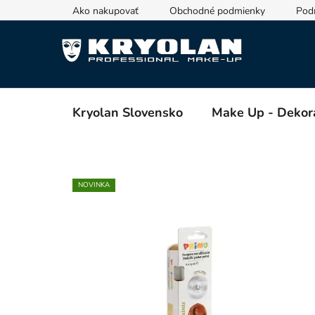
Prejsť
Ako nakupovať
Obchodné podmienky
Pod
na
obsah
Kryolan Slovensko
Make Up - Dekor
NOVINKA