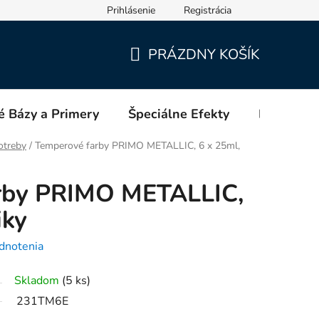
Prihlásenie
Registrácia
PRÁZDNY KOŠÍK
NÁKUPNÝ
KOŠÍK
é Bázy a Primery
Špeciálne Efekty
Blog
otreby
/
Temperové farby PRIMO METALLIC, 6 x 25ml,
rby PRIMO METALLIC,
iky
dnotenia
Skladom
(5 ks)
231TM6E