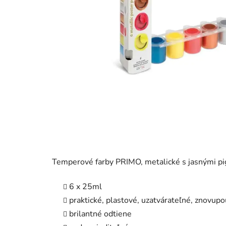
Temperové farby PRIMO, metalické s jasnými p
6 x 25ml
praktické, plastové, uzatvárateľné, znovupo
brilantné odtiene