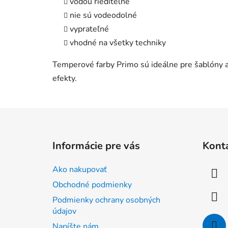
vodou riediteľné
nie sú vodeodolné
vyprateľné
vhodné na všetky techniky
Temperové farby Primo sú ideálne pre šablóny a 
efekty.
Z
á
Informácie pre vás
Kont
p
ä
Ako nakupovať
t
Obchodné podmienky
i
Podmienky ochrany osobných
e
údajov
Napíšte nám