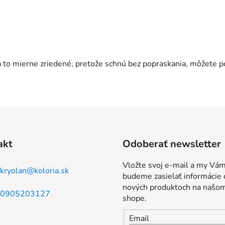
to mierne zriedené, pretože schnú bez popraskania, môžete pou
akt
Odoberať newsletter
Vložte svoj e-mail a my Vá
kryolan
@
koloria.sk
budeme zasielať informácie 
nových produktoch na našo
0905203127
shope.
Email