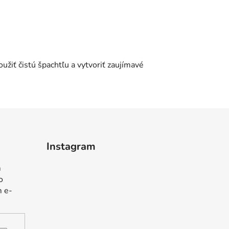
žiť čistú špachtľu a vytvoriť zaujímavé
Instagram
m
o
m e-