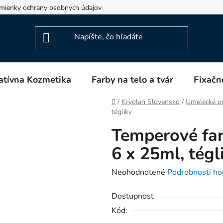
mienky ochrany osobných údajov
Napíšte nám
Blog
atívna Kozmetika
Farby na telo a tvár
Fixačn
Domov
/
Kryolan Slovensko
/
Umelecké p
tégliky
Temperové fa
6 x 25ml, tégl
Priemerné
Neohodnotené
Podrobnosti ho
hodnotenie
Dostupnosť
produktu
Kód:
je