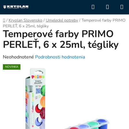
Prejsť
Hľadať
NÁKUP
na
KOŠÍK
obsah
Domov
/
Kryolan Slovensko
/
Umelecké potreby
/
Temperové farby PRIMO
PERLEŤ, 6 x 25ml, tégliky
Temperové farby PRIMO
PERLEŤ, 6 x 25ml, tégliky
Priemerné
Neohodnotené
Podrobnosti hodnotenia
hodnotenie
NOVINKA
produktu
je
0,0
z
5
hviezdičiek.