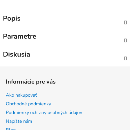
Popis
Parametre
Diskusia
Z
á
Informácie pre vás
p
ä
Ako nakupovať
t
Obchodné podmienky
i
Podmienky ochrany osobných údajov
e
Napíšte nám