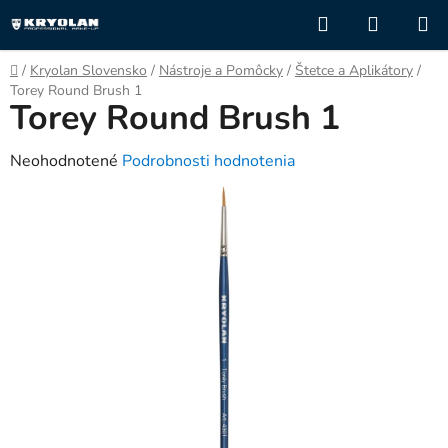
Prejsť
Hľadať
NÁKUP
na
KOŠÍK
obsah
Domov
/
Kryolan Slovensko
/
Nástroje a Pomôcky
/
Štetce a Aplikátory
/
Torey Round Brush 1
Torey Round Brush 1
Priemerné
Neohodnotené
Podrobnosti hodnotenia
hodnotenie
produktu
je
0,0
z
5
hviezdičiek.