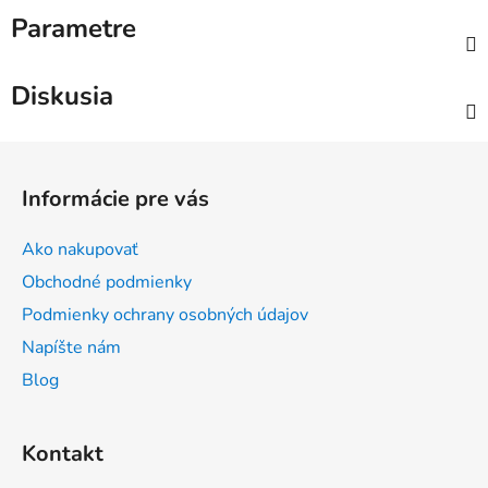
Parametre
Diskusia
Z
á
Informácie pre vás
p
ä
Ako nakupovať
t
Obchodné podmienky
i
Podmienky ochrany osobných údajov
e
Napíšte nám
Blog
Kontakt