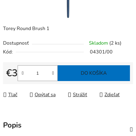
Torey Round Brush 1
Dostupnosť
Skladom
(2 ks)
Kód:
04301/00
€3
DO KOŠÍKA
Jednotková cena:
Tlač
Opýtať sa
Strážiť
Zdieľať
Popis