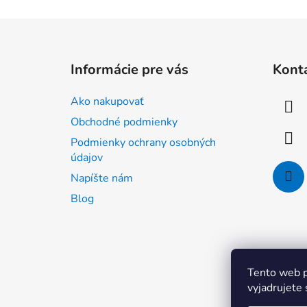
Z
á
Informácie pre vás
Kont
p
ä
Ako nakupovať
t
Obchodné podmienky
i
Podmienky ochrany osobných
e
údajov
Napíšte nám
Blog
Tento web p
vyjadrujete 