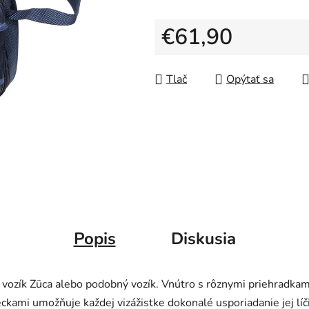
5
hviezdičiek.
€61,90
Jednotková cena:
Tlač
Opýtať sa
Popis
Diskusia
a vozík Züca alebo podobný vozík. Vnútro s rôznymi priehradka
ami umožňuje každej vizážistke dokonalé usporiadanie jej líči