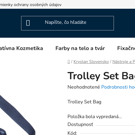
mienky ochrany osobných údajov
Napíšte nám
Blog
atívna Kozmetika
Farby na telo a tvár
Fixačn
Domov
/
Kryolan Slovensko
/
Nástroje a
Trolley Set B
Priemerné
Neohodnotené
Podrobnosti ho
hodnotenie
Trolley Set Bag
produktu
je
Položka bola vypredaná…
0,0
Dostupnosť
z
Kód: