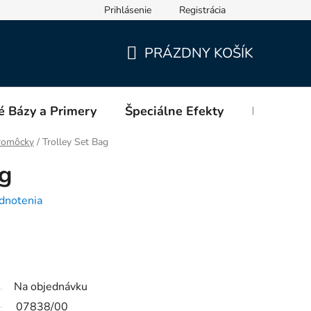
Prihlásenie
Registrácia
PRÁZDNY KOŠÍK
NÁKUPNÝ
KOŠÍK
é Bázy a Primery
Špeciálne Efekty
Blog
 Pomôcky
/
Trolley Set Bag
ag
dnotenia
Na objednávku
07838/00