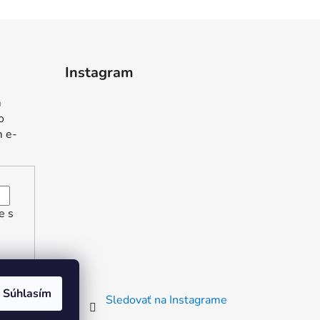
Instagram
m
o
m e-
e s
Súhlasím
Sledovať na Instagrame