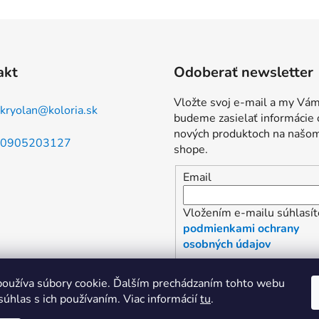
akt
Odoberať newsletter
Vložte svoj e-mail a my Vá
kryolan
@
koloria.sk
budeme zasielať informácie 
nových produktoch na našo
0905203127
shope.
Email
Vložením e-mailu súhlasít
podmienkami ochrany
osobných údajov
PRIHLÁSIŤ SA
oužíva súbory cookie. Ďalším prechádzaním tohto webu
súhlas s ich používaním. Viac informácií
tu
.