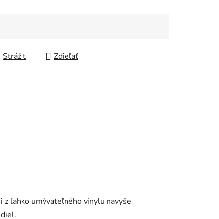
Strážiť
Zdieľať
mi z ľahko umývateľného vinylu navyše
diel.