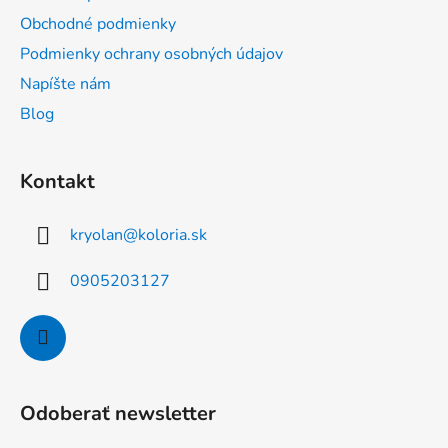
t
Obchodné podmienky
i
Podmienky ochrany osobných údajov
e
Napíšte nám
Blog
Kontakt
kryolan
@
koloria.sk
0905203127
Odoberať newsletter