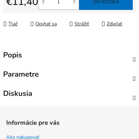
€11,40
DO KOŠÍKA
Jednotková cena:
Tlač
Opýtať sa
Strážiť
Zdieľať
Popis
Parametre
Diskusia
Z
á
Informácie pre vás
p
ä
Ako nakupovať