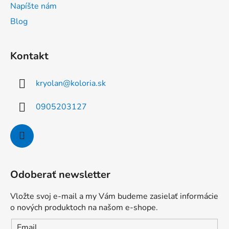
Napíšte nám
y
v
Blog
ý
p
i
Kontakt
s
u
kryolan
@
koloria.sk
0905203127
Odoberať newsletter
Vložte svoj e-mail a my Vám budeme zasielať informácie
o nových produktoch na našom e-shope.
Email