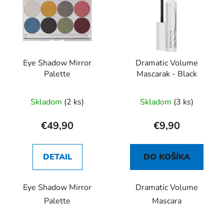
p
r
i
o
s
d
p
u
r
k
Eye Shadow Mirror
Dramatic Volume
o
t
Palette
Mascarak - Black
d
o
u
v
Skladom
(2 ks)
Skladom
(3 ks)
k
t
€49,90
€9,90
o
v
DETAIL
DO KOŠÍKA
Eye Shadow Mirror
Dramatic Volume
Palette
Mascara