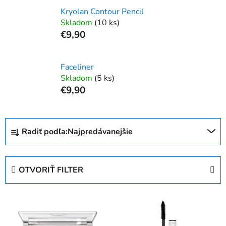
Kryolan Contour Pencil
Skladom
(10 ks)
€9,90
Faceliner
Skladom
(5 ks)
€9,90
R
Radiť podľa:
Najpredávanejšie
a
d
e
OTVORIŤ FILTER
n
i
V
e
ý
p