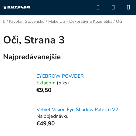
Prejsť
Hľadať
NÁKUP
na
KOŠÍK
obsah
Domov
/
Kryolan Slovensko
/
Make Up - Dekoratívna Kozmetika
/
Oči
Oči
, Strana 3
Najpredávanejšie
EYEBROW POWDER
Skladom
(5 ks)
€9,50
Velvet Vision Eye Shadow Palette V2
Na objednávku
€49,90